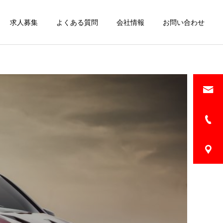
求人募集
よくある質問
会社情報
お問い合わせ
詳細を見る
ー
板金・修理
販売車両
販売車両
販売車両
販売車両
トヨタ ヴォクシー2.0 ZS
トヨタ ヴォクシー2.0 ZS
スバル XV2.0 アドバンス
スバル XV2.0 アドバンス
煌II 後席モニター・車検
煌II 後席モニター・車検
4WD LEDヘッド・フォグ
4WD LEDヘッド・フォグ
（ブラック）
（ブラック）
ランプ・サイドカメラ （ホ
ランプ・サイドカメラ （ホ
ワイトパール）
ワイトパール）