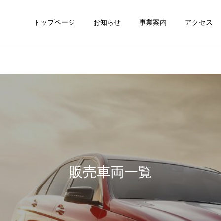
トップページ
お知らせ
事業案内
アクセス
車両リース
SKYレンタカ
販売車両
販売車両
販売車両
販売車両
トヨタ クラウンロイヤルハ
トヨタ クラウンロイヤルハ
トヨタ プリウス1.8 S ツー
トヨタ プリウス1.8 S ツー
イブリッド 2.5 ロイヤル
イブリッド 2.5 ロイヤル
リングセレクション シー
リングセレクション シー
販売車両一覧
損害保険
サンルーフ・地デジ・
サンルーフ・地デジ・
トヒーター・バックカメ
トヒーター・バックカメ
ETC・ 車検2年 （ホワイト
ETC・ 車検2年 （ホワイト
ラ・車検有 （ホワイトパー
ラ・車検有 （ホワイトパー
パール）
パール）
ル）
ル）