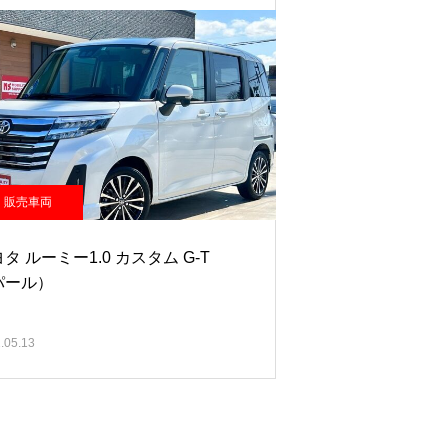
販売車両
タ ルーミー1.0 カスタム G-T
パール）
.05.13