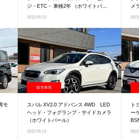
ジ・ETC・ 車検2年 （ホワイトパー
メ
ル）
2022.05.13
2022
販売車両
後席モ
スバル XV2.0 アドバンス 4WD LED
トヨ
ヘッド・フォグランプ・サイドカメラ
ー
（ホワイトパール）
BS
2022.05.13
2022