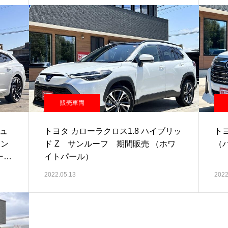
販売車両
ュ
トヨタ カローラクロス1.8 ハイブリッ
トヨ
ョン
ド Z サンルーフ 期間販売 （ホワ
（
ー
イトパール）
2022.05.13
2022