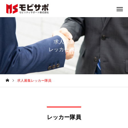
求人募集
レッカー隊員
ロードサービス（レッ
車両リー
カー移動業）
販売車両
販売車両
販売車両
販売車両
求人募集レッカー隊員
レクサス LS460 バージョ
レクサス LS460 バージョ
トヨタ クラウンロイヤ
トヨタ クラウンロイヤ
ンS Iパッケージ サンルー
ンS Iパッケージ サンルー
イブリッド 2.5 ロイ
イブリッド 2.5 ロイ
車両輸送
損害保
パ
パ
フ 革 エンスタ カード
フ 革 エンスタ カード
サンルーフ・地デジ・
サンルーフ・地デジ・
キー （ホワイトパール）
キー （ホワイトパール）
ETC・ 車検2年 （ホワ
ETC・ 車検2年 （ホワ
レッカー隊員
パール）
パール）