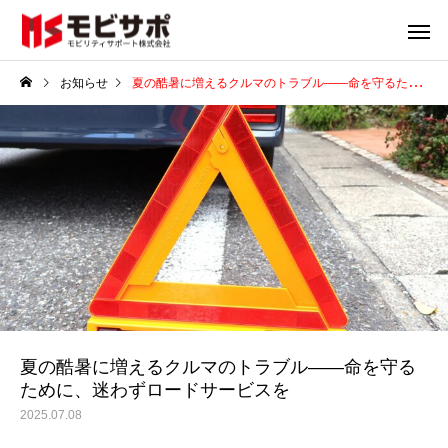
お知らせ
夏の酷暑に増えるクルマのトラブル――命を守るために、迷わずロードサービスを
ロードサービス（レッ
車両リー
カー移動業）
販売車両
販売車両
販売車両
販売車両
レクサス LS460 バージョ
レクサス LS460 バージョ
トヨタ クラウンロイヤ
トヨタ クラウンロイヤ
ンS Iパッケージ サンルー
ンS Iパッケージ サンルー
イブリッド 2.5 ロイ
イブリッド 2.5 ロイ
車両輸送
損害保
パ
パ
フ 革 エンスタ カード
フ 革 エンスタ カード
サンルーフ・地デジ・
サンルーフ・地デジ・
夏の酷暑に増えるクルマのトラブル――命を守る
ために、迷わずロードサービスを
キー （ホワイトパール）
キー （ホワイトパール）
ETC・ 車検2年 （ホワ
ETC・ 車検2年 （ホワ
2025.07.08
パール）
パール）