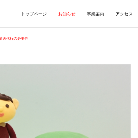
トップページ
お知らせ
事業案内
アクセス
輸送代行の必要性
車両リース
SKYレンタカ
販売車両
販売車両
販売車両
販売車両
トヨタ クラウンロイヤルハ
トヨタ クラウンロイヤルハ
トヨタ プリウス1.8 S ツー
トヨタ プリウス1.8 S ツー
イブリッド 2.5 ロイヤル
イブリッド 2.5 ロイヤル
リングセレクション シー
リングセレクション シー
損害保険
サンルーフ・地デジ・
サンルーフ・地デジ・
トヒーター・バックカメ
トヒーター・バックカメ
ETC・ 車検2年 （ホワイト
ETC・ 車検2年 （ホワイト
ラ・車検有 （ホワイトパー
ラ・車検有 （ホワイトパー
パール）
パール）
ル）
ル）