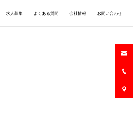
求人募集
よくある質問
会社情報
お問い合わせ
詳細を見る
ー
板金・修理
販売車両
販売車両
販売車両
販売車両
トヨタ ヴォクシー2.0 ZS
トヨタ ヴォクシー2.0 ZS
スバル XV2.0 アドバンス
スバル XV2.0 アドバンス
煌II 後席モニター・車検
煌II 後席モニター・車検
4WD LEDヘッド・フォグ
4WD LEDヘッド・フォグ
（ブラック）
（ブラック）
ランプ・サイドカメラ （ホ
ランプ・サイドカメラ （ホ
ワイトパール）
ワイトパール）