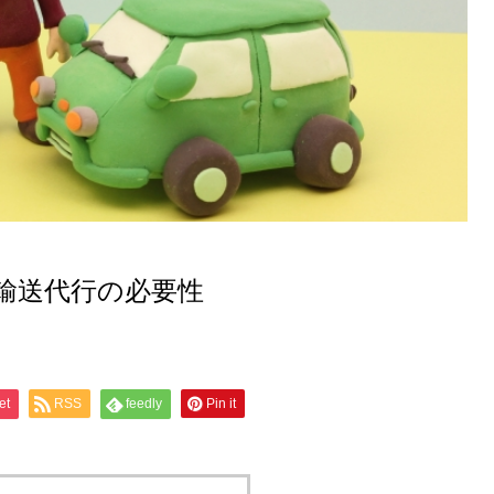
輸送代行の必要性
et
RSS
feedly
Pin it