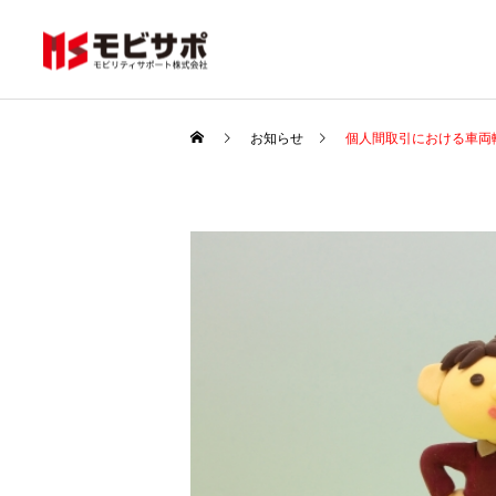
お知らせ
個人間取引における車両
ロードサービス（レッ
カー移動業）
販売車両
販売車両
販売車両
販売車両
トヨタ カローラクロス1.8
トヨタ カローラクロス1.8
レクサス LS460 バージョ
レクサス LS460 バージョ
ハイブリッド Z サンルー
ハイブリッド Z サンルー
ンS Iパッケージ サンルー
ンS Iパッケージ サンルー
車両輸送
フ 期間販売 （ホワイトパ
フ 期間販売 （ホワイトパ
フ 革 エンスタ カード
フ 革 エンスタ カード
ール）
ール）
キー （ホワイトパール）
キー （ホワイトパール）