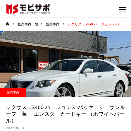
販売車両一覧
販売車両
レクサス LS460 バージョンS Iパッケージ サンルーフ 革 エンスタ カードキー （ホワイトパール）
ロードサービス（レッ
車両リー
カー移動業）
販売車両
販売車両
販売車両
販売車両
レクサス LS460 バージョ
レクサス LS460 バージョ
トヨタ クラウンロイヤ
トヨタ クラウンロイヤ
販売車両
ンS Iパッケージ サンルー
ンS Iパッケージ サンルー
イブリッド 2.5 ロイ
イブリッド 2.5 ロイ
車両輸送
損害保
パ
パ
フ 革 エンスタ カード
フ 革 エンスタ カード
サンルーフ・地デジ・
サンルーフ・地デジ・
レクサス LS460 バージョンS Iパッケージ サンル
ーフ 革 エンスタ カードキー （ホワイトパー
キー （ホワイトパール）
キー （ホワイトパール）
ETC・ 車検2年 （ホワ
ETC・ 車検2年 （ホワ
ル）
パール）
パール）
2022.05.13