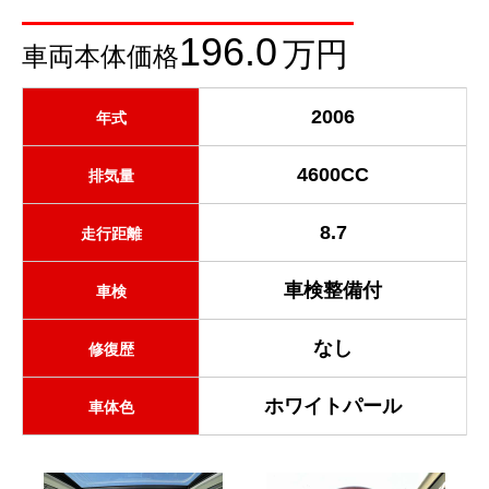
196.0
万円
車両本体価格
2006
年式
4600CC
排気量
8.7
走行距離
車検整備付
車検
なし
修復歴
ホワイトパール
車体色